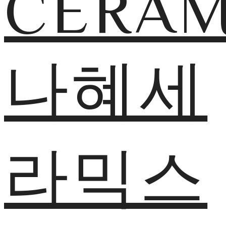
CERAM
나혜세
라믹스