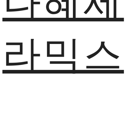
나혜세
라믹스