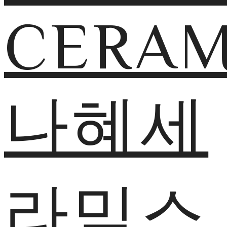
CERAM
나혜세
라믹스