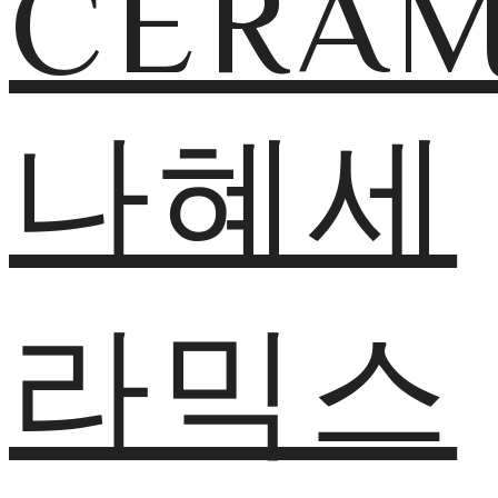
CERAM
나혜세
라믹스