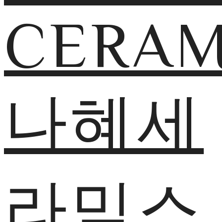
CERAM
나혜세
라믹스