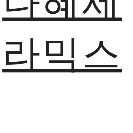
나혜세
라믹스