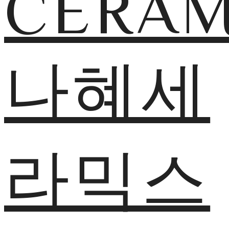
CERAM
나혜세
라믹스