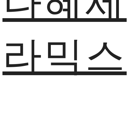
나혜세
라믹스