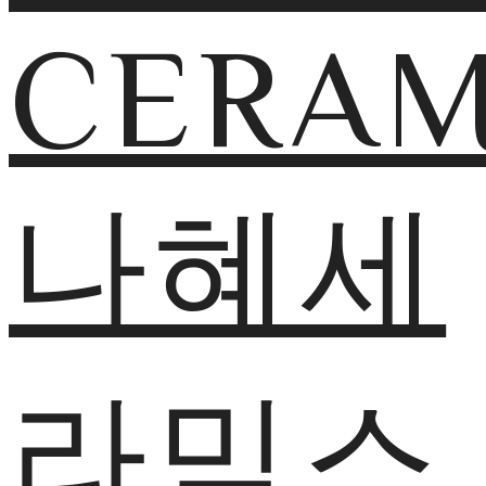
CERAM
나혜세
라믹스