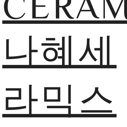
CERAM
나혜세
라믹스