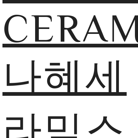
CERAM
나혜세
라믹스