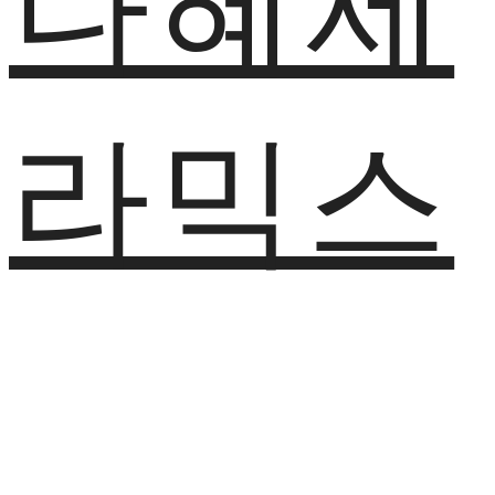
나혜세
라믹스