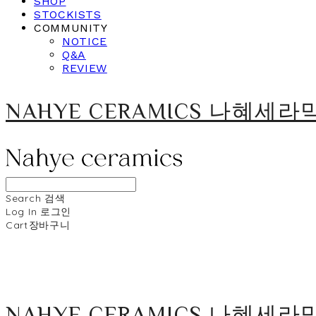
SHOP
STOCKISTS
COMMUNITY
NOTICE
Q&A
REVIEW
NAHYE CERAMICS 나혜세라
Search
검색
Log In
로그인
Cart
장바구니
NAHYE CERAMICS 나혜세라