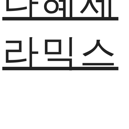
나혜세
라믹스