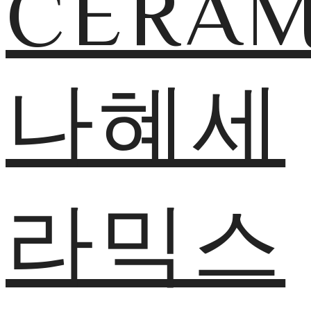
CERAM
나혜세
라믹스