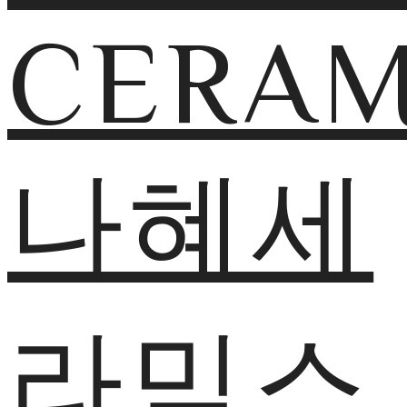
CERAM
나혜세
라믹스