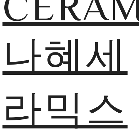
CERAM
나혜세
라믹스