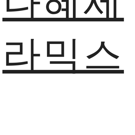
나혜세
라믹스