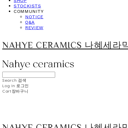
SHOP
STOCKISTS
COMMUNITY
NOTICE
Q&A
REVIEW
NAHYE CERAMICS 나혜세라
Search
검색
Log In
로그인
Cart
장바구니
NAHYE CERAMICS 나혜세라