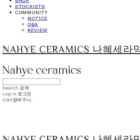
SHOP
STOCKISTS
COMMUNITY
NOTICE
Q&A
REVIEW
NAHYE CERAMICS 나혜세라
Search
검색
Log In
로그인
Cart
장바구니
NAHYE CERAMICS 나혜세라